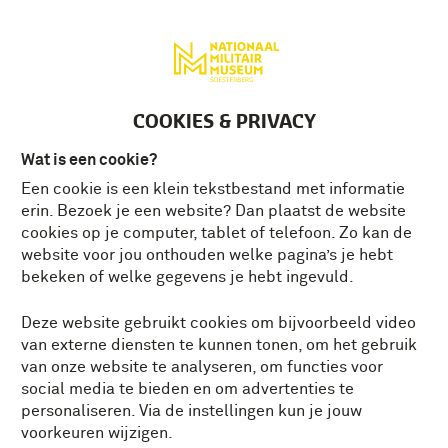
Deutsch
MENU
Tickets
NL
COOKIES & PRIVACY
NATIONAAL MILITAIR MUSEUM
Wat is een cookie?
ONTDEK DE MILITAIRE
Een cookie is een klein tekstbestand met informatie
GESCHIEDENIS
erin. Bezoek je een website? Dan plaatst de website
cookies op je computer, tablet of telefoon. Zo kan de
website voor jou onthouden welke pagina’s je hebt
Open: dinsdag t/m zondag
bekeken of welke gegevens je hebt ingevuld.
10.00 - 17.00 uur
Tickets
In de zomervakantie ook op
Deze website gebruikt cookies om bijvoorbeeld video
maandag geopend
van externe diensten te kunnen tonen, om het gebruik
van onze website te analyseren, om functies voor
social media te bieden en om advertenties te
personaliseren. Via de instellingen kun je jouw
voorkeuren wijzigen.